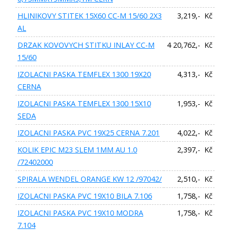
HLINIKOVY STITEK 15X60 CC-M 15/60 2X3
3,219,- Kč
AL
DRZAK KOVOVYCH STITKU INLAY CC-M
4 20,762,- Kč
15/60
IZOLACNI PASKA TEMFLEX 1300 19X20
4,313,- Kč
CERNA
IZOLACNI PASKA TEMFLEX 1300 15X10
1,953,- Kč
SEDA
IZOLACNI PASKA PVC 19X25 CERNA 7.201
4,022,- Kč
KOLIK EPIC M23 SLEM 1MM AU 1.0
2,397,- Kč
/72402000
SPIRALA WENDEL ORANGE KW 12 /97042/
2,510,- Kč
IZOLACNI PASKA PVC 19X10 BILA 7.106
1,758,- Kč
IZOLACNI PASKA PVC 19X10 MODRA
1,758,- Kč
7.104