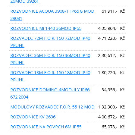
26MOD 39261
ROZVODNICE ACQUA 3908-T IP65 8 MOD
61,911,- Kč
39081
ROZVODNICE Mi 1440 36MOD IP65
4 35,964,- Kč
ROZVADEC 72M F.O.R. 150 72MOD IP40
4 71,220,- Kč
PRUHL
ROZVADEC 36M F.O.R. 150 36MOD IP40
2 30,612,- Kč
PRUHL
ROZVADEC 18M F.O.R. 150 18MOD IP40
1 80,720,- Kč
PRUHL
ROZVODNICE DOMINO 4MODULY IP66
34,956,- Kč
672.2004
MODULOVY ROZVADEC F.O.R. 55 12 MOD
1 32,300,- Kč
ROZVODNICE KV 2636
4 00,672,- Kč
ROZVODNICE NA POVRCH 6M IP55
65,078,- Kč