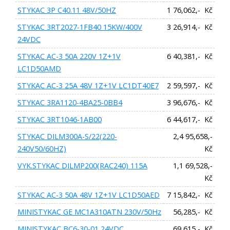
STYKAC 3P C40.11 48V/50HZ
1 76,062,- Kč
STYKAC 3RT2027-1FB40 15KW/400V
3 26,914,- Kč
24VDC
STYKAC AC-3 50A 220V 1Z+1V
6 40,381,- Kč
LC1D50AMD
STYKAC AC-3 25A 48V 1Z+1V LC1DT40E7
2 59,597,- Kč
STYKAC 3RA1120-4BA25-0BB4
3 96,676,- Kč
STYKAC 3RT1046-1AB00
6 44,617,- Kč
STYKAC DILM300A-S/22(220-
2,4 95,658,-
240V50/60HZ)
Kč
VYK.STYKAC DILMP200(RAC240) 115A
1,1 69,528,-
Kč
STYKAC AC-3 50A 48V 1Z+1V LC1D50AED
7 15,842,- Kč
MINISTYKAC GE MC1A310ATN 230V/50Hz
56,285,- Kč
MINISTYKAC BC6-30-01 24VDC
69,615,- Kč