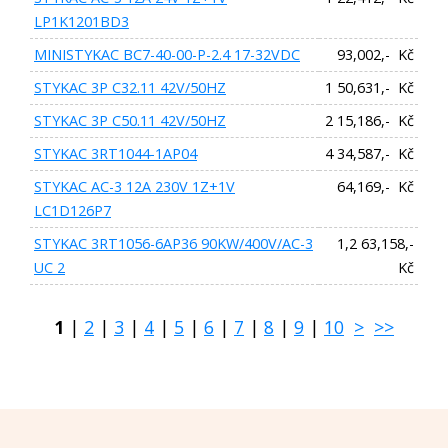
LP1K1201BD3
MINISTYKAC BC7-40-00-P-2.4 17-32VDC
93,002,- Kč
STYKAC 3P C32.11 42V/50HZ
1 50,631,- Kč
STYKAC 3P C50.11 42V/50HZ
2 15,186,- Kč
STYKAC 3RT1044-1AP04
4 34,587,- Kč
STYKAC AC-3 12A 230V 1Z+1V
64,169,- Kč
LC1D126P7
STYKAC 3RT1056-6AP36 90KW/400V/AC-3
1,2 63,158,-
UC 2
Kč
1
|
2
|
3
|
4
|
5
|
6
|
7
|
8
|
9
|
10
>
>>