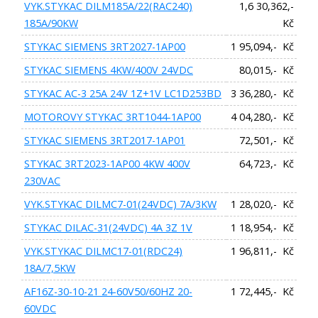
VYK.STYKAC DILM185A/22(RAC240)
1,6 30,362,-
185A/90KW
Kč
STYKAC SIEMENS 3RT2027-1AP00
1 95,094,- Kč
STYKAC SIEMENS 4KW/400V 24VDC
80,015,- Kč
STYKAC AC-3 25A 24V 1Z+1V LC1D253BD
3 36,280,- Kč
MOTOROVY STYKAC 3RT1044-1AP00
4 04,280,- Kč
STYKAC SIEMENS 3RT2017-1AP01
72,501,- Kč
STYKAC 3RT2023-1AP00 4KW 400V
64,723,- Kč
230VAC
VYK.STYKAC DILMC7-01(24VDC) 7A/3KW
1 28,020,- Kč
STYKAC DILAC-31(24VDC) 4A 3Z 1V
1 18,954,- Kč
VYK.STYKAC DILMC17-01(RDC24)
1 96,811,- Kč
18A/7,5KW
AF16Z-30-10-21 24-60V50/60HZ 20-
1 72,445,- Kč
60VDC