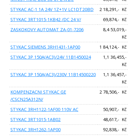
STYKAC AC-1 1A 24V 1Z+1V LC1DT20BD
2 18,291,- Kč
STYKAC 3RT1015-1KB42 /DC 24 V/
69,874,- Kč
ZASKOKOVY AUTOMAT ZA-01-7206
8,4 53,019,-
Kč
STYKAC SIEMENS 3RH1431-1AP00
1 84,124,- Kč
STYKAC 3P 150A(AC3)/24V 11B1450024
1,1 36,455,-
Kč
STYKAC 3P 150A(AC3)/230V 11B14500220
1,1 36,457,-
Kč
KOMPENZACNI STYKAC GE
2 78,506,- Kč
/CSCN25A312N/
STYKAC 3RH1122-1AF00 110V AC
50,907,- Kč
STYKAC 3RT1015-1AB02
48,617,- Kč
STYKAC 3RH1262-1AP00
92,838,- Kč