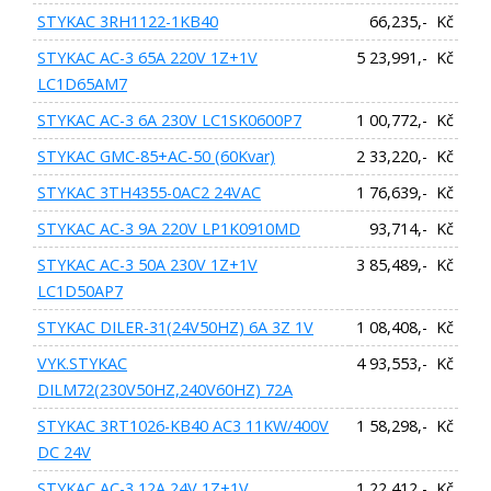
STYKAC 3RH1122-1KB40
66,235,- Kč
STYKAC AC-3 65A 220V 1Z+1V
5 23,991,- Kč
LC1D65AM7
STYKAC AC-3 6A 230V LC1SK0600P7
1 00,772,- Kč
STYKAC GMC-85+AC-50 (60Kvar)
2 33,220,- Kč
STYKAC 3TH4355-0AC2 24VAC
1 76,639,- Kč
STYKAC AC-3 9A 220V LP1K0910MD
93,714,- Kč
STYKAC AC-3 50A 230V 1Z+1V
3 85,489,- Kč
LC1D50AP7
STYKAC DILER-31(24V50HZ) 6A 3Z 1V
1 08,408,- Kč
VYK.STYKAC
4 93,553,- Kč
DILM72(230V50HZ,240V60HZ) 72A
STYKAC 3RT1026-KB40 AC3 11KW/400V
1 58,298,- Kč
DC 24V
STYKAC AC-3 12A 24V 1Z+1V
1 22,412,- Kč