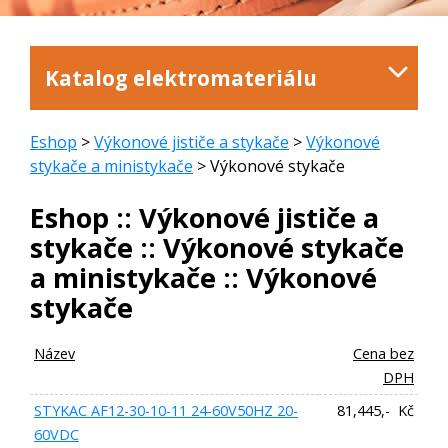
Katalog elektromateriálu
Eshop
>
Výkonové jističe a stykače
>
Výkonové
stykače a ministykače
> Výkonové stykače
Eshop :: Výkonové jističe a
stykače :: Výkonové stykače
a ministykače :: Výkonové
stykače
Název
Cena bez
DPH
STYKAC AF12-30-10-11 24-60V50HZ 20-
81,445,- Kč
60VDC