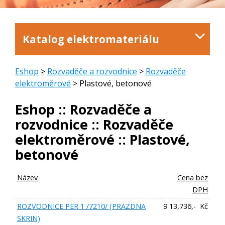
Katalog elektromateriálu
Eshop
>
Rozvaděče a rozvodnice
>
Rozvaděče
elektroměrové
> Plastové, betonové
Eshop :: Rozvaděče a
rozvodnice :: Rozvaděče
elektroměrové :: Plastové,
betonové
Název
Cena bez
DPH
ROZVODNICE PER 1 /7210/ (PRAZDNA
9 13,736,- Kč
SKRIN)