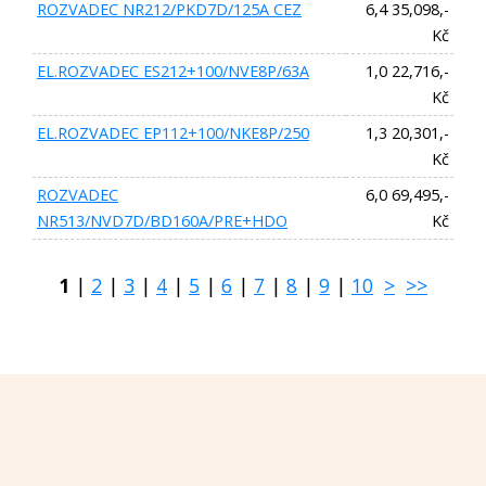
ROZVADEC NR212/PKD7D/125A CEZ
6,4 35,098,-
Kč
EL.ROZVADEC ES212+100/NVE8P/63A
1,0 22,716,-
Kč
EL.ROZVADEC EP112+100/NKE8P/250
1,3 20,301,-
Kč
ROZVADEC
6,0 69,495,-
NR513/NVD7D/BD160A/PRE+HDO
Kč
1
|
2
|
3
|
4
|
5
|
6
|
7
|
8
|
9
|
10
>
>>