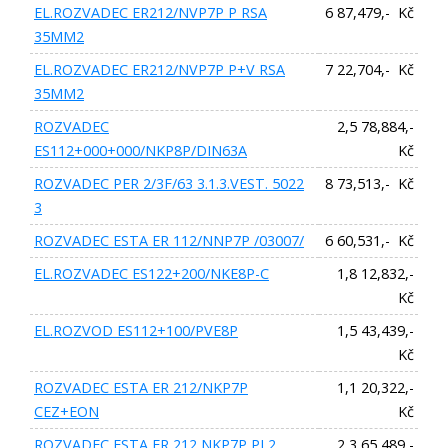
EL.ROZVADEC ER212/NVP7P P RSA
6 87,479,- Kč
35MM2
EL.ROZVADEC ER212/NVP7P P+V RSA
7 22,704,- Kč
35MM2
ROZVADEC
2,5 78,884,-
ES112+000+000/NKP8P/DIN63A
Kč
ROZVADEC PER 2/3F/63 3.1.3.VEST. 5022
8 73,513,- Kč
3
ROZVADEC ESTA ER 112/NNP7P /03007/
6 60,531,- Kč
EL.ROZVADEC ES122+200/NKE8P-C
1,8 12,832,-
Kč
EL.ROZVOD ES112+100/PVE8P
1,5 43,439,-
Kč
ROZVADEC ESTA ER 212/NKP7P
1,1 20,322,-
CEZ+EON
Kč
ROZVADEC ESTA ER 212 NKP7P PL2
2,3 65,489,-