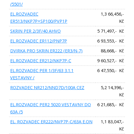
/5501/
EL.ROZVADEC
1,3 66,456,-
ER513/NKP7P+SP100/PVP1P
Kč
SKRIN PER 2/3F/40 AHVO
5 71,497,- Kč
EL.ROZVADEC ER112/PNP7P
6 93,553,- Kč
DVIRKA PRO SKRIN ER222 (ER3/N-7)
88,668,- Kč
EL.ROZVADEC ER212/NKP7P-C
9 60,527,- Kč
EL.ROZVADEC PER 1/3F/63 3.1.1
6 47,550,- Kč
VESTAVNY /
ROZVADEC NR212/NND7D/100A CEZ
5,2 14,396,-
Kč
EL.ROZVADEC PER2 5020 VESTAVNY DO
6 21,685,- Kč
63A /5
EL. ROZVADEC ER222/NVP7P-C/63A E.ON
1,1 83,047,-
Kč