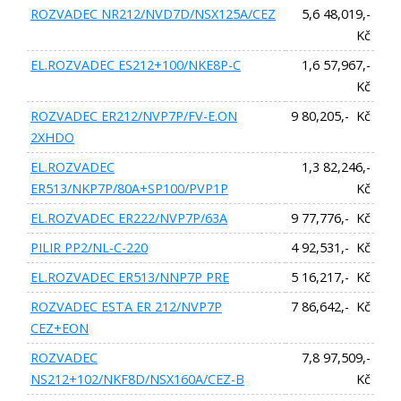
ROZVADEC NR212/NVD7D/NSX125A/CEZ
5,6 48,019,-
Kč
EL.ROZVADEC ES212+100/NKE8P-C
1,6 57,967,-
Kč
ROZVADEC ER212/NVP7P/FV-E.ON
9 80,205,- Kč
2XHDO
EL.ROZVADEC
1,3 82,246,-
ER513/NKP7P/80A+SP100/PVP1P
Kč
EL.ROZVADEC ER222/NVP7P/63A
9 77,776,- Kč
PILIR PP2/NL-C-220
4 92,531,- Kč
EL.ROZVADEC ER513/NNP7P PRE
5 16,217,- Kč
ROZVADEC ESTA ER 212/NVP7P
7 86,642,- Kč
CEZ+EON
ROZVADEC
7,8 97,509,-
NS212+102/NKF8D/NSX160A/CEZ-B
Kč