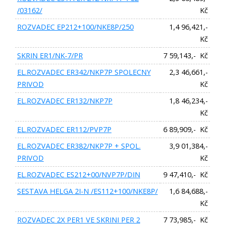
/03162/
Kč
ROZVADEC EP212+100/NKE8P/250
1,4 96,421,-
Kč
SKRIN ER1/NK-7/PR
7 59,143,- Kč
EL.ROZVADEC ER342/NKP7P SPOLECNY
2,3 46,661,-
PRIVOD
Kč
EL.ROZVADEC ER132/NKP7P
1,8 46,234,-
Kč
EL.ROZVADEC ER112/PVP7P
6 89,909,- Kč
EL.ROZVADEC ER382/NKP7P + SPOL.
3,9 01,384,-
PRIVOD
Kč
EL.ROZVADEC ES212+00/NVP7P/DIN
9 47,410,- Kč
SESTAVA HELGA 2I-N /ES112+100/NKE8P/
1,6 84,688,-
Kč
ROZVADEC 2X PER1 VE SKRINI PER 2
7 73,985,- Kč