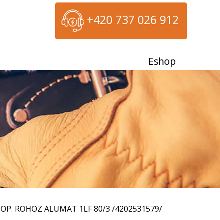
+420 737 026 912
Eshop
 TOP. ROHOZ ALUMAT 1LF 80/3 /4202531579/