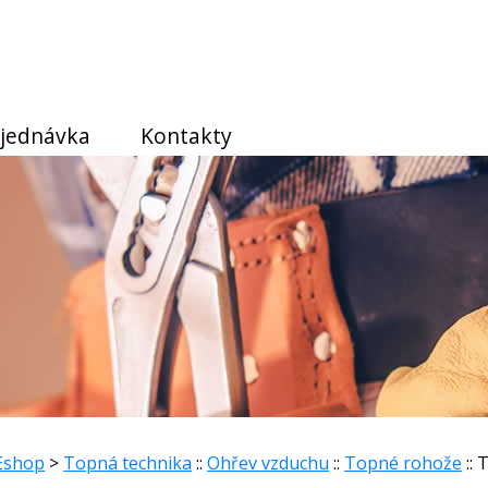
jednávka
Kontakty
Eshop
>
Topná technika
::
Ohřev vzduchu
::
Topné rohože
::