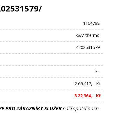
202531579/
1164798
K&V thermo
4202531579
ks
2 66,417,- Kč
3 22,364,- Kč
E PRO ZÁKAZNÍKY SLUŽEB
naší společnosti.