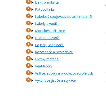
Elektromobilita
Fotovoltaika
Kabelový spojovací, izolační materiál
Kabely a vodiče
Modulové přístroje
Obchodní zboží
Pojistky, odpínače
Rozvaděče a rozvodnice
Úložný materiál
Ventilátory
Vidlice, spojky a prodlužovací přívody
Výkonové jističe a stykače