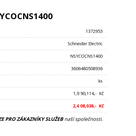
SYCOCNS1400
1372953
Schneider Electric
NSYCOCNS1400
3606480508936
ks
1,9 90,114,- Kč
2,4 08,038,- Kč
E PRO ZÁKAZNÍKY SLUŽEB
naší společnosti.