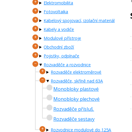
Elektromobilita
Fotovoltaika
Kabelový spojovací, izolační materiál
Kabely a vodiče
Modulové přístroje
Obchodní zboží
Pojistky, odpínače
Rozvaděče a rozvodnice
Rozvaděče elektroměrové
Rozvaděče, skříně nad 63A
Monobloky plastové
Monobloky plechové
Rozvaděče přísluš.
Rozvaděče sestavy
Rozvodnice modulové do 125A