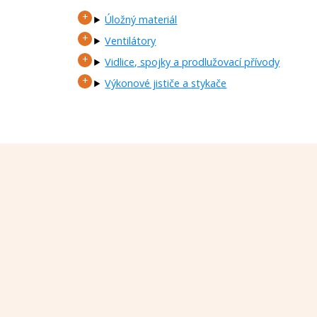
Úložný materiál
Ventilátory
Vidlice, spojky a prodlužovací přívody
Výkonové jističe a stykače