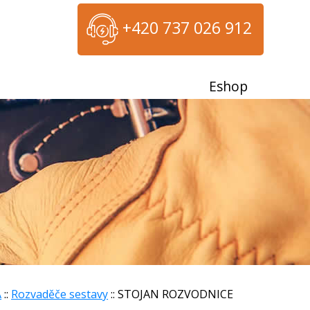
+420 737 026 912
Eshop
A
::
Rozvaděče sestavy
:: STOJAN ROZVODNICE